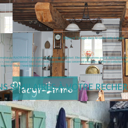
Déplacer l'image dans le cadre vide à droite
nformatisé par PLACYR IMMO pour gérer votre demande de contact. Elles sont conservées pour la durée nécessaire à l
és », vous pouvez exercer votre droit d'accès aux données vous concernant et les faire rectifier en contactant
nscrire ici :
https://www.bloctel.gouv.fr/
»
NS SIMILAIRES À VOTRE RECHE