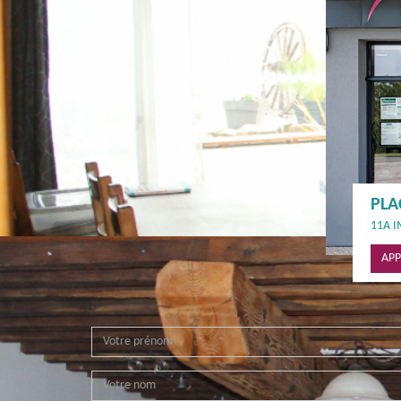
PLA
11A I
APP