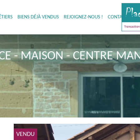
TIERS
BIENS DÉJÀ VENDUS
REJOIGNEZ-NOUS !
CONTACTEZ-NO
CE - MAISON - CENTRE MAN
VENDU