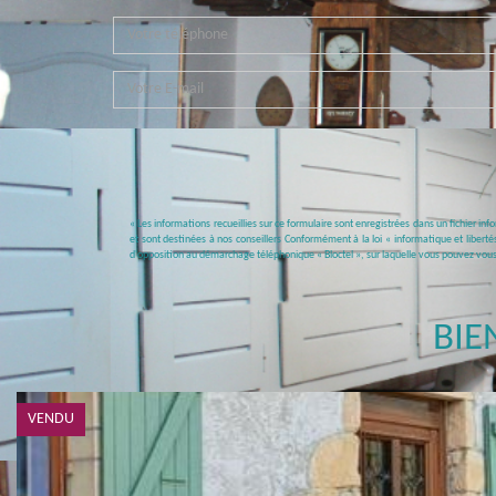
« Les informations recueillies sur ce formulaire sont enregistrées dans un fichier i
et sont destinées à nos conseillers Conformément à la loi « informatique et libert
d'opposition au démarchage téléphonique « Bloctel », sur laquelle vous pouvez vous i
BIE
VENDU