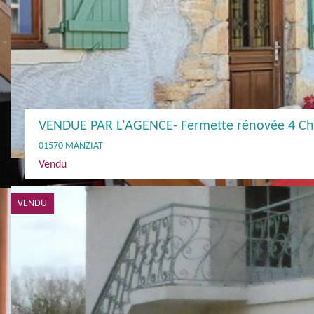
VENDUE PAR L'AGENCE- Fermette rénovée 4 Ch
01570 MANZIAT
Vendu
VENDU