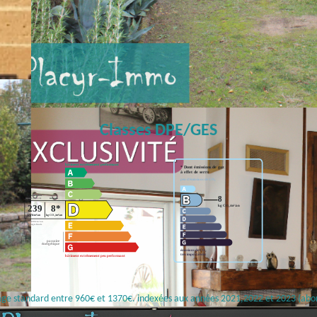
Classes DPE/GES
age standard entre 960€ et 1370€. indexées aux années 2021,2022 et 2023 (ab