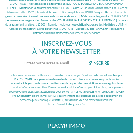
25898TRA121 | Adresse caisse de garantie : 16 RUE HOCHE TOUR KUPKA B TSA 39999 92919 LA
DEFENSE | Montant de la garantie financière : 110 000 | Carte G : CPI 0101 2018 000 029 480 | Date de
délivrance : 2024-05-29 | Lieu de délivrance : 1 Rue Joseph Bernier, 01000 Bourg-en-Bresse | Caisse de
garantie financière : Caisse Européenne de garantie et caution | N° de caisse de garantie : 25898GES121
| Adresse caisse de garantie : 16 rue Hoche - TOUR KUPKA B - TSA 39999 - 92919 LA DEFENSE | Montant
de la garantie financière : 110 000 | Nom du médiateur : Association Nationale des Médiateurs (ANM) |
Adresse du médiateur : 62 rue Tiquetonne 75002 PARIS | Adresse du site :
www.anm-conso.com
|
Entreprise juridiquement et financièrement indépendante
INSCRIVEZ-VOUS
À NOTRE NEWSLETTER
S'INSCRIRE
« Les informations recueillies sur ce formulaire sont enregistrées dans un fichier informatisé par
PLACYR IMMO pour gérer votre demande de contact. Elles sont conservées pour la durée
nécessaire à la gestion de la relation client dans le respect des prescriptions légales applicables et
sont destinées à nos conseillers Conformément à la loi « informatique et libertés », vous pouvez
exercer votre droit d'accès aux données vous concernant et les faire rectifier en contactant PLACYR
IMMO contact@placyr-immo.fr. Nous vous informons de l'existence de la liste d'opposition au
démarchage téléphonique « Bloctel », sur laquelle vous pouvez vous inscrire ici :
https://www.bloctel.gouv.fr/
»
PLACYR IMMO