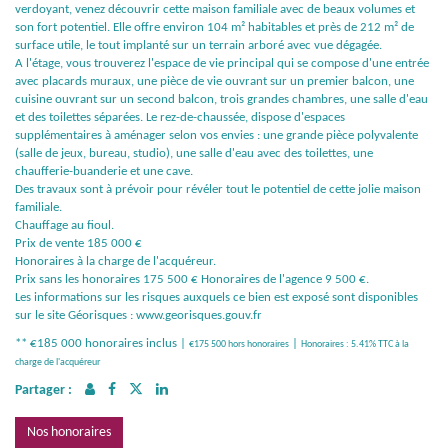
verdoyant, venez découvrir cette maison familiale avec de beaux volumes et
son fort potentiel. Elle offre environ 104 m² habitables et près de 212 m² de
surface utile, le tout implanté sur un terrain arboré avec vue dégagée.
A l'étage, vous trouverez l'espace de vie principal qui se compose d'une entrée
avec placards muraux, une pièce de vie ouvrant sur un premier balcon, une
cuisine ouvrant sur un second balcon, trois grandes chambres, une salle d'eau
et des toilettes séparées. Le rez-de-chaussée, dispose d'espaces
supplémentaires à aménager selon vos envies : une grande pièce polyvalente
(salle de jeux, bureau, studio), une salle d'eau avec des toilettes, une
chaufferie-buanderie et une cave.
Des travaux sont à prévoir pour révéler tout le potentiel de cette jolie maison
familiale.
Chauffage au fioul.
Prix de vente 185 000 €
Honoraires à la charge de l'acquéreur.
Prix sans les honoraires 175 500 € Honoraires de l'agence 9 500 €.
Les informations sur les risques auxquels ce bien est exposé sont disponibles
sur le site Géorisques : www.georisques.gouv.fr
** €185 000
honoraires inclus
|
|
€175 500
hors honoraires
Honoraires : 5.41% TTC à la
charge de l'acquéreur
Partager :
Nos honoraires