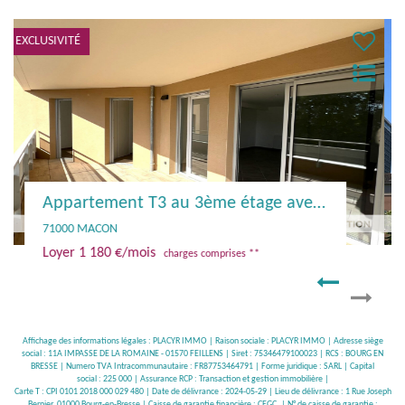
Appartement T3 au 2ème étage avec terrasse et parking
71000 MACON
Loyer 1 180 €/mois
charges comprises **
Affichage des informations légales : PLACYR IMMO | Raison sociale : PLACYR IMMO | Adresse siège
social : 11A IMPASSE DE LA ROMAINE - 01570 FEILLENS | Siret : 75346479100023 | RCS : BOURG EN
BRESSE | Numero TVA Intracommunautaire : FR87753464791 | Forme juridique : SARL | Capital
social : 225 000 | Assurance RCP : Transaction et gestion immobilière |
Carte T : CPI 0101 2018 000 029 480 | Date de délivrance : 2024-05-29 | Lieu de délivrance : 1 Rue Joseph
Bernier, 01000 Bourg-en-Bresse | Caisse de garantie financière : CEGC. | N° de caisse de garantie :