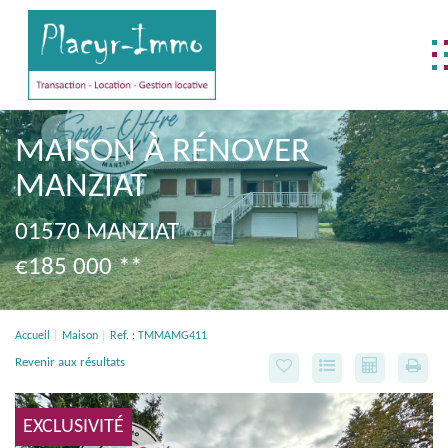
NOTRE DIFFÉRENCE
MAISON À RÉNOVER
NOS MÉTIERS
MANZIAT
BIENS DÉJÀ VENDUS
01570 MANZIAT
REJOIGNEZ-NOUS !
€185 000
**
CONTACTEZ-NOUS !
ACCÈS CLIENT
Accueil
Maison
Ref. : TMMAMG411
FNAIM
Revenir aux résultats
EXCLUSIVITÉ