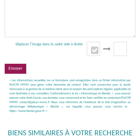
Déplacer l'image dans le cadre vide à droite
Envoyer
« Les informations recueillies sur ce formulaire sont enregistrées dans un fichier informatisé par
PLACYR IMMO pour gérer votre demande de contact. Elles sont conservées pour la durée
nécessaire à la gestion de la relation client dans le respect des prescriptions légales applicables et
sont destinées à nos conseillers Conformément à la loi « informatique et libertés », vous pouvez
exercer votre droit d'accès aux données vous concernant et les faire rectifier en contactant PLACYR
IMMO contact@placyr-immo.fr. Nous vous informons de l'existence de la liste d'opposition au
démarchage téléphonique « Bloctel », sur laquelle vous pouvez vous inscrire ici :
https://www.bloctel.gouv.fr/
»
BIENS SIMILAIRES À VOTRE RECHERCHE