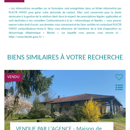
« Les informations recueillies sur ce formulaire sont enregistrées dans un fichier informatisé par
PLACYR IMMO pour gérer votre demande de contact. Elles sont conservées pour la durée
nécessaire à la gestion de la relation client dans le respect des prescriptions légales applicables et
sont destinées à nos conseillers Conformément à la loi « informatique et libertés », vous pouvez
exercer votre droit d'accès aux données vous concernant et les faire rectifier en contactant PLACYR
IMMO contact@placyr-immo.fr. Nous vous informons de l'existence de la liste d'opposition au
démarchage téléphonique « Bloctel », sur laquelle vous pouvez vous inscrire ici :
https://www.bloctel.gouv.fr/
»
BIENS SIMILAIRES À VOTRE RECHERCHE
VENDU
VENDUE PAR L'AGENCE - Maison de PP 147 m² - 01380 DOMMARTIN