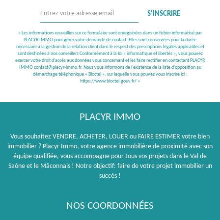
S'INSCRIRE
« Les informations recueillies sur ce formulaire sont enregistrées dans un fichier informatisé par
PLACYR IMMO pour gérer votre demande de contact. Elles sont conservées pour la durée
nécessaire à la gestion de la relation client dans le respect des prescriptions légales applicables et
sont destinées à nos conseillers Conformément à la loi « informatique et libertés », vous pouvez
exercer votre droit d'accès aux données vous concernant et les faire rectifier en contactant PLACYR
IMMO contact@placyr-immo.fr. Nous vous informons de l'existence de la liste d'opposition au
démarchage téléphonique « Bloctel », sur laquelle vous pouvez vous inscrire ici :
https://www.bloctel.gouv.fr/
»
PLACYR IMMO
Vous souhaitez VENDRE, ACHETER, LOUER ou FAIRE ESTIMER votre bien
immobilier ? Placyr Immo, votre agence immobilière de proximité avec son
équipe qualifiée, vous accompagne pour tous vos projets dans le Val de
Saône et le Mâconnais ! Notre objectif: faire de votre projet immobilier un
succès !
NOS COORDONNÉES