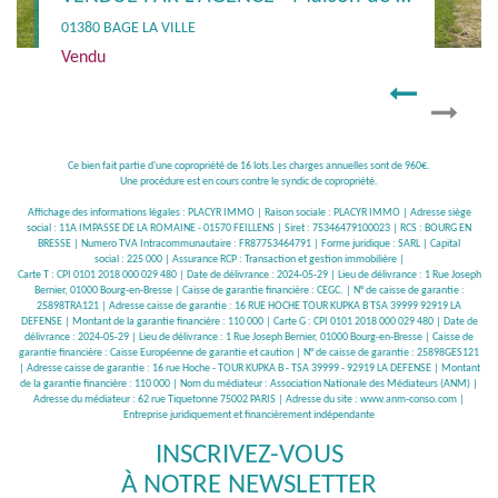
01380 BAGE LA VILLE
Vendu
Ce bien fait partie d'une copropriété de 16 lots.Les charges annuelles sont de 960€.
Une procédure est en cours contre le syndic de copropriété.
Affichage des informations légales : PLACYR IMMO | Raison sociale : PLACYR IMMO | Adresse siège
social : 11A IMPASSE DE LA ROMAINE - 01570 FEILLENS | Siret : 75346479100023 | RCS : BOURG EN
BRESSE | Numero TVA Intracommunautaire : FR87753464791 | Forme juridique : SARL | Capital
social : 225 000 | Assurance RCP : Transaction et gestion immobilière |
Carte T : CPI 0101 2018 000 029 480 | Date de délivrance : 2024-05-29 | Lieu de délivrance : 1 Rue Joseph
Bernier, 01000 Bourg-en-Bresse | Caisse de garantie financière : CEGC. | N° de caisse de garantie :
25898TRA121 | Adresse caisse de garantie : 16 RUE HOCHE TOUR KUPKA B TSA 39999 92919 LA
DEFENSE | Montant de la garantie financière : 110 000 | Carte G : CPI 0101 2018 000 029 480 | Date de
délivrance : 2024-05-29 | Lieu de délivrance : 1 Rue Joseph Bernier, 01000 Bourg-en-Bresse | Caisse de
garantie financière : Caisse Européenne de garantie et caution | N° de caisse de garantie : 25898GES121
| Adresse caisse de garantie : 16 rue Hoche - TOUR KUPKA B - TSA 39999 - 92919 LA DEFENSE | Montant
de la garantie financière : 110 000 | Nom du médiateur : Association Nationale des Médiateurs (ANM) |
Adresse du médiateur : 62 rue Tiquetonne 75002 PARIS | Adresse du site :
www.anm-conso.com
|
Entreprise juridiquement et financièrement indépendante
INSCRIVEZ-VOUS
À NOTRE NEWSLETTER