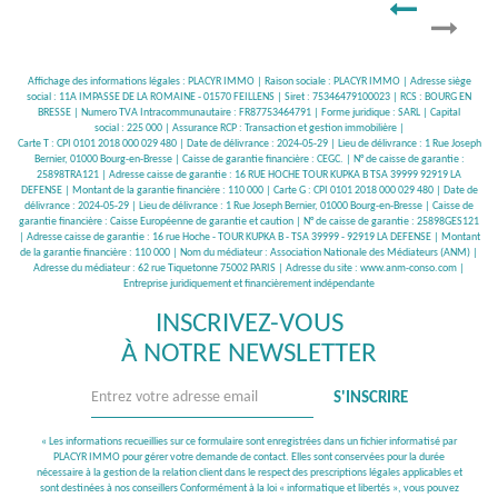
Affichage des informations légales : PLACYR IMMO | Raison sociale : PLACYR IMMO | Adresse siège
social : 11A IMPASSE DE LA ROMAINE - 01570 FEILLENS | Siret : 75346479100023 | RCS : BOURG EN
BRESSE | Numero TVA Intracommunautaire : FR87753464791 | Forme juridique : SARL | Capital
social : 225 000 | Assurance RCP : Transaction et gestion immobilière |
Carte T : CPI 0101 2018 000 029 480 | Date de délivrance : 2024-05-29 | Lieu de délivrance : 1 Rue Joseph
Bernier, 01000 Bourg-en-Bresse | Caisse de garantie financière : CEGC. | N° de caisse de garantie :
25898TRA121 | Adresse caisse de garantie : 16 RUE HOCHE TOUR KUPKA B TSA 39999 92919 LA
DEFENSE | Montant de la garantie financière : 110 000 | Carte G : CPI 0101 2018 000 029 480 | Date de
délivrance : 2024-05-29 | Lieu de délivrance : 1 Rue Joseph Bernier, 01000 Bourg-en-Bresse | Caisse de
garantie financière : Caisse Européenne de garantie et caution | N° de caisse de garantie : 25898GES121
| Adresse caisse de garantie : 16 rue Hoche - TOUR KUPKA B - TSA 39999 - 92919 LA DEFENSE | Montant
de la garantie financière : 110 000 | Nom du médiateur : Association Nationale des Médiateurs (ANM) |
Adresse du médiateur : 62 rue Tiquetonne 75002 PARIS | Adresse du site :
www.anm-conso.com
|
Entreprise juridiquement et financièrement indépendante
INSCRIVEZ-VOUS
À NOTRE NEWSLETTER
S'INSCRIRE
« Les informations recueillies sur ce formulaire sont enregistrées dans un fichier informatisé par
PLACYR IMMO pour gérer votre demande de contact. Elles sont conservées pour la durée
nécessaire à la gestion de la relation client dans le respect des prescriptions légales applicables et
sont destinées à nos conseillers Conformément à la loi « informatique et libertés », vous pouvez