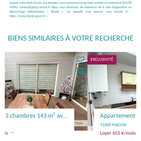
exercer votre droit d'accès aux données vous concernant et les faire rectifier en contactant PLACYR
IMMO contact@placyr-immo.fr. Nous vous informons de l'existence de la liste d'opposition au
démarchage téléphonique « Bloctel », sur laquelle vous pouvez vous inscrire ici :
https://www.bloctel.gouv.fr/
»
BIENS SIMILAIRES À VOTRE RECHERCHE
EXCLUSIVITÉ
Appartement T3
71000 MACON
Loyer 655 €/mois
**