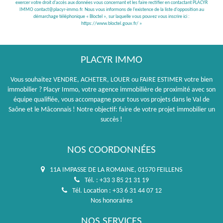
exercer votre droit d'accès aux données vous concernant et les faire rectifier en contactant PLACYR
IMMO contact@placyr-immo.fr. Nous vous informons de l'existence de la liste d'opposition au
démarchage téléphonique « Bloctel », sur laquelle vous pouvez vous inscrire ici :
https://www.bloctel.gouv.fr/
»
PLACYR IMMO
Vous souhaitez VENDRE, ACHETER, LOUER ou FAIRE ESTIMER votre bien
immobilier ? Placyr Immo, votre agence immobilière de proximité avec son
équipe qualifiée, vous accompagne pour tous vos projets dans le Val de
Saône et le Mâconnais ! Notre objectif: faire de votre projet immobilier un
succès !
NOS COORDONNÉES
11A IMPASSE DE LA ROMAINE, 01570 FEILLENS
Tél. : +33 3 85 21 31 19
Tél. Location : +33 6 31 44 07 12
Nos honoraires
NOS SERVICES