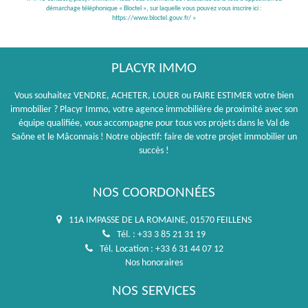
démarchage téléphonique « Bloctel », sur laquelle vous pouvez vous inscrire ici :
https://www.bloctel.gouv.fr/
»
PLACYR IMMO
Vous souhaitez VENDRE, ACHETER, LOUER ou FAIRE ESTIMER votre bien
immobilier ? Placyr Immo, votre agence immobilière de proximité avec son
équipe qualifiée, vous accompagne pour tous vos projets dans le Val de
Saône et le Mâconnais ! Notre objectif: faire de votre projet immobilier un
succès !
NOS COORDONNÉES
11A IMPASSE DE LA ROMAINE, 01570 FEILLENS
Tél. : +33 3 85 21 31 19
Tél. Location : +33 6 31 44 07 12
Nos honoraires
NOS SERVICES