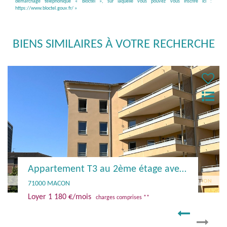
démarchage téléphonique « Bloctel », sur laquelle vous pouvez vous inscrire ici :
https://www.bloctel.gouv.fr/
»
BIENS SIMILAIRES À VOTRE RECHERCHE
EXCLUSIVITÉ
Appartement T3 au 2ème étage avec terrasse et parking
Studio centre ville
71000 MACON
Loyer 264 €/mois
**