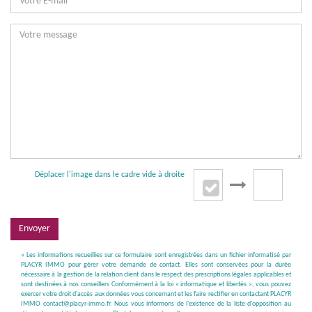
Déplacer l'image dans le cadre vide à droite
Envoyer
« Les informations recueillies sur ce formulaire sont enregistrées dans un fichier informatisé par
PLACYR IMMO pour gérer votre demande de contact. Elles sont conservées pour la durée
nécessaire à la gestion de la relation client dans le respect des prescriptions légales applicables et
sont destinées à nos conseillers Conformément à la loi « informatique et libertés », vous pouvez
exercer votre droit d'accès aux données vous concernant et les faire rectifier en contactant PLACYR
IMMO contact@placyr-immo.fr. Nous vous informons de l'existence de la liste d'opposition au