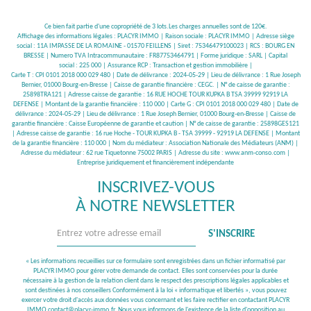
Ce bien fait partie d'une copropriété de 3 lots.Les charges annuelles sont de 120€.
Affichage des informations légales : PLACYR IMMO | Raison sociale : PLACYR IMMO | Adresse siège
social : 11A IMPASSE DE LA ROMAINE - 01570 FEILLENS | Siret : 75346479100023 | RCS : BOURG EN
BRESSE | Numero TVA Intracommunautaire : FR87753464791 | Forme juridique : SARL | Capital
social : 225 000 | Assurance RCP : Transaction et gestion immobilière |
Carte T : CPI 0101 2018 000 029 480 | Date de délivrance : 2024-05-29 | Lieu de délivrance : 1 Rue Joseph
Bernier, 01000 Bourg-en-Bresse | Caisse de garantie financière : CEGC. | N° de caisse de garantie :
25898TRA121 | Adresse caisse de garantie : 16 RUE HOCHE TOUR KUPKA B TSA 39999 92919 LA
DEFENSE | Montant de la garantie financière : 110 000 | Carte G : CPI 0101 2018 000 029 480 | Date de
délivrance : 2024-05-29 | Lieu de délivrance : 1 Rue Joseph Bernier, 01000 Bourg-en-Bresse | Caisse de
garantie financière : Caisse Européenne de garantie et caution | N° de caisse de garantie : 25898GES121
| Adresse caisse de garantie : 16 rue Hoche - TOUR KUPKA B - TSA 39999 - 92919 LA DEFENSE | Montant
de la garantie financière : 110 000 | Nom du médiateur : Association Nationale des Médiateurs (ANM) |
Adresse du médiateur : 62 rue Tiquetonne 75002 PARIS | Adresse du site :
www.anm-conso.com
|
Entreprise juridiquement et financièrement indépendante
INSCRIVEZ-VOUS
À NOTRE NEWSLETTER
S'INSCRIRE
« Les informations recueillies sur ce formulaire sont enregistrées dans un fichier informatisé par
PLACYR IMMO pour gérer votre demande de contact. Elles sont conservées pour la durée
nécessaire à la gestion de la relation client dans le respect des prescriptions légales applicables et
sont destinées à nos conseillers Conformément à la loi « informatique et libertés », vous pouvez
exercer votre droit d'accès aux données vous concernant et les faire rectifier en contactant PLACYR
IMMO contact@placyr-immo.fr. Nous vous informons de l'existence de la liste d'opposition au