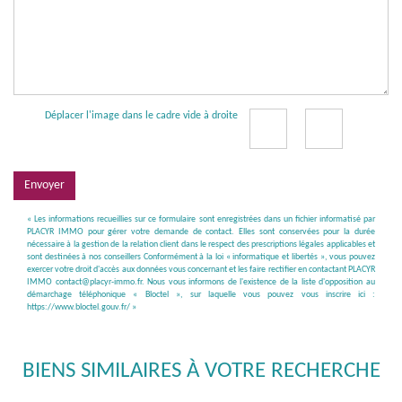
Déplacer l'image dans le cadre vide à droite
Envoyer
« Les informations recueillies sur ce formulaire sont enregistrées dans un fichier informatisé par
PLACYR IMMO pour gérer votre demande de contact. Elles sont conservées pour la durée
nécessaire à la gestion de la relation client dans le respect des prescriptions légales applicables et
sont destinées à nos conseillers Conformément à la loi « informatique et libertés », vous pouvez
exercer votre droit d'accès aux données vous concernant et les faire rectifier en contactant PLACYR
IMMO contact@placyr-immo.fr. Nous vous informons de l'existence de la liste d'opposition au
démarchage téléphonique « Bloctel », sur laquelle vous pouvez vous inscrire ici :
https://www.bloctel.gouv.fr/
»
BIENS SIMILAIRES À VOTRE RECHERCHE