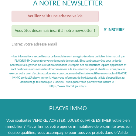
À NOTRE NEWSLETTER
Veuillez saisir une adresse valide
S'INSCRIRE
Vous êtes désormais inscrit à notre newsletter !
« Les informations recueillies sur ce formulaire sont enregistrées dans un fichier informatisé par
PLACYR IMMO pour gérer votre demande de contact. Elles sont conservées pour la durée
nécessaire à la gestion de la relation client dans le respect des prescriptions légales applicables et
sont destinées à nos conseillers Conformément à la loi « informatique et libertés », vous pouvez
exercer votre droit d'accès aux données vous concernant et les faire rectifier en contactant PLACYR
IMMO contact@placyr-immo.fr. Nous vous informons de l'existence de la liste d'opposition au
démarchage téléphonique « Bloctel », sur laquelle vous pouvez vous inscrire ici :
https://www.bloctel.gouv.fr/
»
PLACYR IMMO
Vous souhaitez VENDRE, ACHETER, LOUER ou FAIRE ESTIMER votre bien
immobilier ? Placyr Immo, votre agence immobilière de proximité avec son
équipe qualifiée, vous accompagne pour tous vos projets dans le Val de