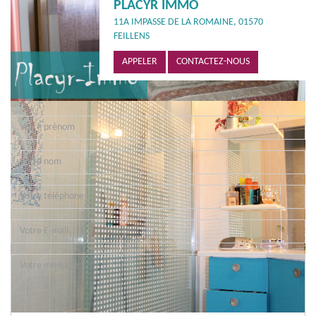
PLACYR IMMO
11A IMPASSE DE LA ROMAINE, 01570
FEILLENS
APPELER
CONTACTEZ-NOUS