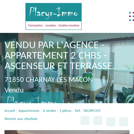
NOTRE DIFFÉRENCE
VENDU PAR L'AGENCE -
NOS MÉTIERS
APPARTEMENT 2 CHBS -
BIENS DÉJÀ VENDUS
ASCENSEUR ET TERRASSE.
REJOIGNEZ-NOUS !
71850 CHARNAY LES MACON
CONTACTEZ-NOUS !
Vendu
ACCÈS CLIENT
FNAIM
Accueil
Appartements
A vendre
3 pièces
Ref. : TACHPU195
Revenir aux résultats