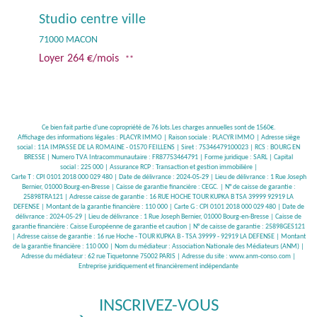
Studio centre ville
71000 MACON
Loyer 264 €/mois
**
Ce bien fait partie d'une copropriété de 76 lots.Les charges annuelles sont de 1560€.
Affichage des informations légales : PLACYR IMMO | Raison sociale : PLACYR IMMO | Adresse siège
social : 11A IMPASSE DE LA ROMAINE - 01570 FEILLENS | Siret : 75346479100023 | RCS : BOURG EN
BRESSE | Numero TVA Intracommunautaire : FR87753464791 | Forme juridique : SARL | Capital
social : 225 000 | Assurance RCP : Transaction et gestion immobilière |
Carte T : CPI 0101 2018 000 029 480 | Date de délivrance : 2024-05-29 | Lieu de délivrance : 1 Rue Joseph
Bernier, 01000 Bourg-en-Bresse | Caisse de garantie financière : CEGC. | N° de caisse de garantie :
25898TRA121 | Adresse caisse de garantie : 16 RUE HOCHE TOUR KUPKA B TSA 39999 92919 LA
DEFENSE | Montant de la garantie financière : 110 000 | Carte G : CPI 0101 2018 000 029 480 | Date de
délivrance : 2024-05-29 | Lieu de délivrance : 1 Rue Joseph Bernier, 01000 Bourg-en-Bresse | Caisse de
garantie financière : Caisse Européenne de garantie et caution | N° de caisse de garantie : 25898GES121
| Adresse caisse de garantie : 16 rue Hoche - TOUR KUPKA B - TSA 39999 - 92919 LA DEFENSE | Montant
de la garantie financière : 110 000 | Nom du médiateur : Association Nationale des Médiateurs (ANM) |
Adresse du médiateur : 62 rue Tiquetonne 75002 PARIS | Adresse du site :
www.anm-conso.com
|
Entreprise juridiquement et financièrement indépendante
INSCRIVEZ-VOUS