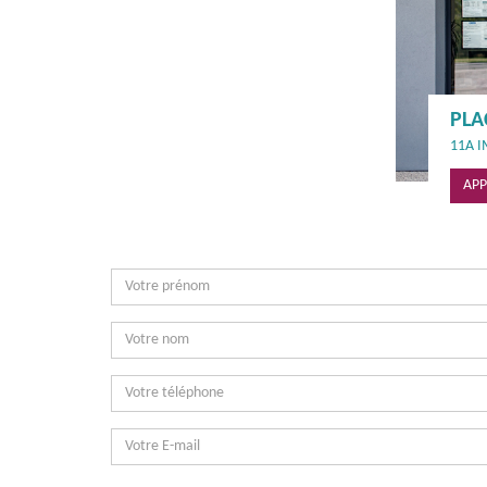
PLA
11A I
APP