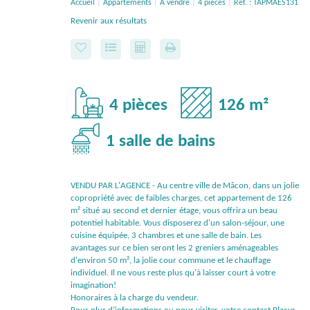
Accueil
Appartements
A vendre
4 pièces
Ref. : TAPMAES131
Revenir aux résultats
4 pièces
126 m²
1 salle de bains
VENDU PAR L'AGENCE - Au centre ville de Mâcon, dans un jolie
copropriété avec de faibles charges, cet appartement de 126
m² situé au second et dernier étage, vous offrira un beau
potentiel habitable. Vous disposerez d'un salon-séjour, une
cuisine équipée, 3 chambres et une salle de bain. Les
avantages sur ce bien seront les 2 greniers aménageables
d'environ 50 m², la jolie cour commune et le chauffage
individuel. Il ne vous reste plus qu'à laisser court à votre
imagination!
Honoraires à la charge du vendeur.