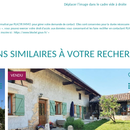
Déplacer l'image dans le cadre vide à droite
nformatisé par PLACYR IMMO pour gérer votre demande de contact. Elles sont conservées pour la durée nécessaire à l
és », vous pouvez exercer votre droit d'accès aux données vous concernant et les faire rectifier en contactant
nscrire ici :
https://www.bloctel.gouv.fr/
»
NS SIMILAIRES À VOTRE RECHE
EXCLUSIVITÉ