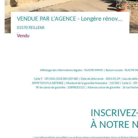
VENDUE PAR L'AGENCE- Fermette rénovée 4 Chs. - 01570 MANZIAT
01570 MANZIAT
Vendu
Affichage des informations légales : PLACYR IMMO | Raison sociale : PLACY
Carte T : CPI 0101 2018 000 029 480 | Date de délivrance : 2024-05-29 | Lieu de dél
39999 92919 LA DEFENSE | Montant de la garantie financière : 110 000 | Carte G : CPI 0
N° de caisse de garantie : 25898GES121 | Adresse caisse de garantie : 16 rue Hoc
INSCRIVEZ
À NOTRE 
« Les informations recueillies sur ce formulaire sont enregistrées dans un fichier info