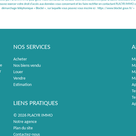
 pouvez exercer votre droit d'accès aux données vous concernant et les faire rectifier en contactant PLACYR IMMO c
démarchage téléphonique « Bloctel », sur laquelle vous pouvez vous inscrire ici :
https://www.bloctel.gouv.fr/
»
NOS SERVICES
A
Acheter
Ma
re
Nos biens vendu
Ma
r
Louer
Ma
Vendre
Ma
Estimation
Ap
Te
Te
LIENS PRATIQUES
Ap
© 2026 PLACYR IMMO
Notre agence
Plan du site
Contactez-nous