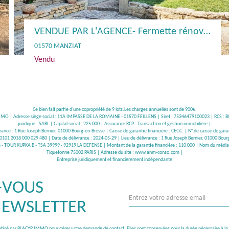
Maison à rénover Manziat
01570 MANZIAT
185 000 €
**
Ce bien fait partie d'une copropriété de 9 lots.Les charges annuelles sont de 900€.
R IMMO | Adresse siège social : 11A IMPASSE DE LA ROMAINE - 01570 FEILLENS | Siret : 75346479100023 | RCS
juridique : SARL | Capital social : 225 000 | Assurance RCP : Transaction et gestion immobilière |
ivrance : 1 Rue Joseph Bernier, 01000 Bourg-en-Bresse | Caisse de garantie financière : CEGC. | N° de caisse de
101 2018 000 029 480 | Date de délivrance : 2024-05-29 | Lieu de délivrance : 1 Rue Joseph Bernier, 01000 Bourg
he - TOUR KUPKA B - TSA 39999 - 92919 LA DEFENSE | Montant de la garantie financière : 110 000 | Nom du média
Tiquetonne 75002 PARIS | Adresse du site :
www.anm-conso.com
|
Entreprise juridiquement et financièrement indépendante
-VOUS
NEWSLETTER
rmatisé par PLACYR IMMO pour gérer votre demande de contact. Elles sont conservées pour la durée nécessaire à la ges