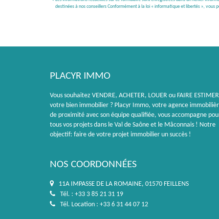
destinées à nos conseillers Conformément à la loi « informatique et libertés », vous
PLACYR IMMO
Vous souhaitez VENDRE, ACHETER, LOUER ou FAIRE ESTIMER
votre bien immobilier ? Placyr Immo, votre agence immobiliè
de proximité avec son équipe qualifiée, vous accompagne pou
tous vos projets dans le Val de Saône et le Mâconnais ! Notre
objectif: faire de votre projet immobilier un succès !
NOS COORDONNÉES
11A IMPASSE DE LA ROMAINE, 01570 FEILLENS
Tél. : +33 3 85 21 31 19
Tél. Location : +33 6 31 44 07 12