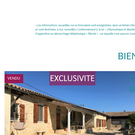
« Les informations recueillies sur ce formulaire sont enregistrées dans un fichier i
et sont destinées à nos conseillers Conformément à la loi « informatique et libert
d'opposition au démarchage téléphonique « Bloctel », sur laquelle vous pouvez vous i
BIE
VENDU