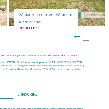
VENDUE PAR L'AGENCE - Maison - Centre Manziat
01570 MANZIAT
Vendu
 : BOURG EN BRESSE | Numero TVA Intracommunautaire : FR87753464791 | Forme
 garantie : 25898TRA121 | Adresse caisse de garantie : 16 RUE HOCHE TOUR KUPKA B TSA
-en-Bresse | Caisse de garantie financière : Caisse Européenne de garantie et caution |
teur : Association Nationale des Médiateurs (ANM) | Adresse du médiateur : 62 rue
S'INSCRIRE
tion de la relation client dans le respect des prescriptions légales applicables et sont