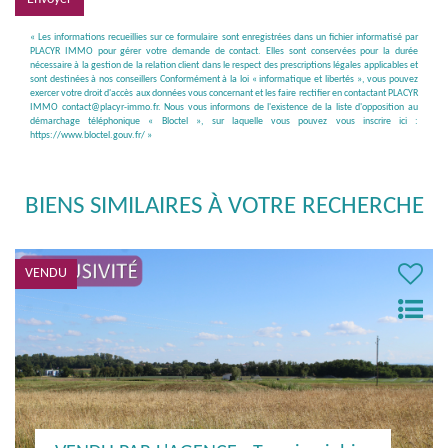
« Les informations recueillies sur ce formulaire sont enregistrées dans un fichier informatisé par
PLACYR IMMO pour gérer votre demande de contact. Elles sont conservées pour la durée
nécessaire à la gestion de la relation client dans le respect des prescriptions légales applicables et
sont destinées à nos conseillers Conformément à la loi « informatique et libertés », vous pouvez
exercer votre droit d'accès aux données vous concernant et les faire rectifier en contactant PLACYR
IMMO contact@placyr-immo.fr. Nous vous informons de l'existence de la liste d'opposition au
démarchage téléphonique « Bloctel », sur laquelle vous pouvez vous inscrire ici :
https://www.bloctel.gouv.fr/
»
BIENS SIMILAIRES À VOTRE RECHERCHE
EXCLUSIVITÉ