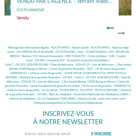
Terrain Macon 486 m² viabilisé
71000 MACON
59 500 €
**
Affichage des informations légales : PLACYR IMMO | Raison sociale : PLACYR IMMO | Adresse siège
social : 11A IMPASSE DE LA ROMAINE - 01570 FEILLENS | Siret : 75346479100023 | RCS : BOURG EN
BRESSE | Numero TVA Intracommunautaire : FR87753464791 | Forme juridique : SARL | Capital
social : 225 000 | Assurance RCP : Transaction et gestion immobilière |
Carte T : CPI 0101 2018 000 029 480 | Date de délivrance : 2024-05-29 | Lieu de délivrance : 1 Rue Joseph
Bernier, 01000 Bourg-en-Bresse | Caisse de garantie financière : CEGC. | N° de caisse de garantie :
25898TRA121 | Adresse caisse de garantie : 16 RUE HOCHE TOUR KUPKA B TSA 39999 92919 LA
DEFENSE | Montant de la garantie financière : 110 000 | Carte G : CPI 0101 2018 000 029 480 | Date de
délivrance : 2024-05-29 | Lieu de délivrance : 1 Rue Joseph Bernier, 01000 Bourg-en-Bresse | Caisse de
garantie financière : Caisse Européenne de garantie et caution | N° de caisse de garantie : 25898GES121
| Adresse caisse de garantie : 16 rue Hoche - TOUR KUPKA B - TSA 39999 - 92919 LA DEFENSE | Montant
de la garantie financière : 110 000 | Nom du médiateur : Association Nationale des Médiateurs (ANM) |
Adresse du médiateur : 62 rue Tiquetonne 75002 PARIS | Adresse du site :
www.anm-conso.com
|
Entreprise juridiquement et financièrement indépendante
INSCRIVEZ-VOUS
À NOTRE NEWSLETTER
S'INSCRIRE