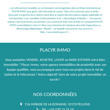
« Les informations recueillies sur ce formulaire sont enregistrées dans un fichier informatisé par
PLACYR IMMO pour gérer votre demande de contact. Elles sont conservées pour la durée
nécessaire à la gestion de la relation client dans le respect des prescriptions légales applicables et
sont destinées à nos conseillers Conformément à la loi « informatique et libertés », vous pouvez
exercer votre droit d'accès aux données vous concernant et les faire rectifier en contactant PLACYR
IMMO contact@placyr-immo.fr. Nous vous informons de l'existence de la liste d'opposition au
démarchage téléphonique « Bloctel », sur laquelle vous pouvez vous inscrire ici :
https://www.bloctel.gouv.fr/
»
PLACYR IMMO
Vous souhaitez VENDRE, ACHETER, LOUER ou FAIRE ESTIMER votre bien
immobilier ? Placyr Immo, votre agence immobilière de proximité avec son
équipe qualifiée, vous accompagne pour tous vos projets dans le Val de
Saône et le Mâconnais ! Notre objectif: faire de votre projet immobilier un
succès !
NOS COORDONNÉES
11A IMPASSE DE LA ROMAINE, 01570 FEILLENS
Tél. : +33 3 85 21 31 19