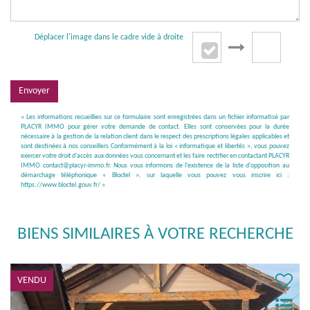
Déplacer l'image dans le cadre vide à droite
Envoyer
« Les informations recueillies sur ce formulaire sont enregistrées dans un fichier informatisé par
PLACYR IMMO pour gérer votre demande de contact. Elles sont conservées pour la durée
nécessaire à la gestion de la relation client dans le respect des prescriptions légales applicables et
sont destinées à nos conseillers Conformément à la loi « informatique et libertés », vous pouvez
exercer votre droit d'accès aux données vous concernant et les faire rectifier en contactant PLACYR
IMMO contact@placyr-immo.fr. Nous vous informons de l'existence de la liste d'opposition au
démarchage téléphonique « Bloctel », sur laquelle vous pouvez vous inscrire ici :
https://www.bloctel.gouv.fr/
»
BIENS SIMILAIRES À VOTRE RECHERCHE
VENDU