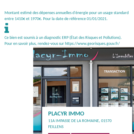
Montant estimé des dépenses annuelles d'énergie pour un usage standard
entre 1410€ et 1970€. Pour la date de référence 01/01/2021.
Ce bien est soumis à un diagnostic ERP (État des Risques et Pollutions).
Pour en savoir plus, rendez-vous sur
https://www.georisques.gouv.fr/
PLACYR IMMO
11A IMPASSE DE LA ROMAINE, 01570
FEILLENS