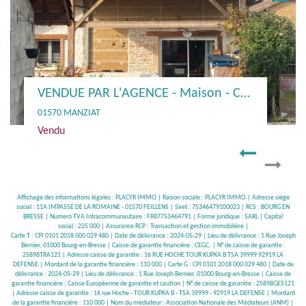
VENDUE PAR L'AGENCE - Maison - Centre Manziat
01570 FEILLENS
Vendu
Affichage des informations légales : PLACYR IMMO | Raison sociale : PLACYR IMMO | Adresse siège
social : 11A IMPASSE DE LA ROMAINE - 01570 FEILLENS | Siret : 75346479100023 | RCS : BOURG EN
BRESSE | Numero TVA Intracommunautaire : FR87753464791 | Forme juridique : SARL | Capital
social : 225 000 | Assurance RCP : Transaction et gestion immobilière |
Carte T : CPI 0101 2018 000 029 480 | Date de délivrance : 2024-05-29 | Lieu de délivrance : 1 Rue Joseph
Bernier, 01000 Bourg-en-Bresse | Caisse de garantie financière : CEGC. | N° de caisse de garantie :
25898TRA121 | Adresse caisse de garantie : 16 RUE HOCHE TOUR KUPKA B TSA 39999 92919 LA
DEFENSE | Montant de la garantie financière : 110 000 | Carte G : CPI 0101 2018 000 029 480 | Date de
délivrance : 2024-05-29 | Lieu de délivrance : 1 Rue Joseph Bernier, 01000 Bourg-en-Bresse | Caisse de
garantie financière : Caisse Européenne de garantie et caution | N° de caisse de garantie : 25898GES121
| Adresse caisse de garantie : 16 rue Hoche - TOUR KUPKA B - TSA 39999 - 92919 LA DEFENSE | Montant
de la garantie financière : 110 000 | Nom du médiateur : Association Nationale des Médiateurs (ANM) |