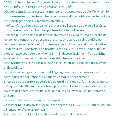
2000, située sur Feillens à proximité des commodités et des axes autoroutiers,
de 176 m² sur un terrain clos d'environ 1 270 m².
Dès votre entrée, vous serez charmés par une vaste pièce de vie d'environ 80
m², agrémentée d'une cheminée chaleureuse et d'une cuisine ouverte parfaite
pour partager de beaux moments en famille.
Profitez d'une véranda de 15 m² qui prolonge l'espace de vie vers l'extérieur,
offrant un espace de détente supplémentaire toute l'année.
L'espace nuit se compose de trois chambres de 11 à 13 m², avec placard de
rangement dont une avec espace dressing. Une salle de bains entièrement
rénovée vous offre le confort d'une douche à l'italienne et d'une baignoire.
L'extérieur vous permettra de profiter des beaux jours avec un pool house
avec terrasse couverte d'environ 28 m², il dispose également d'une cuisine
équipée ainsi que d'un sauna et d'une douche avec toilettes.
Vous profiterez d'une belle piscine de 10x5 m, au sel, équipée d'un système
d'électrolyse.
La maison offre également un double garage avec portes motorisées et une
cave, parfaits pour répondre à tous vos besoins de rangement.
Et parce que le confort se conjugue aujourd'hui avec performance, la maison
est équipée de 18 panneaux solaires permettant l'autoconsommation et la
revente de l'énergie produite, ainsi que d'un chauffage au sol par pompe à
chaleur.
La maison est raccordée au tout à l'égout.
Contactez nous vite pour plus de renseignement au 06 79 64 83 00 ou par mail
à transaction@placyr-immo.fr
Visite virtuelle du bien disponible sur demande téléphonique.