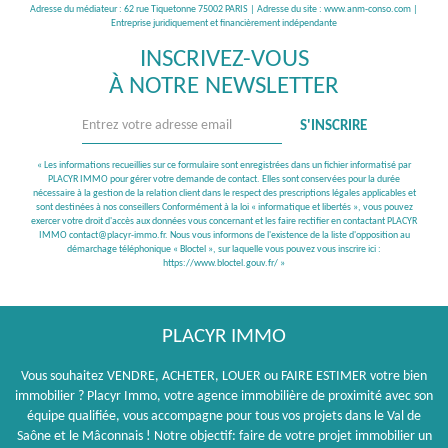
Adresse du médiateur : 62 rue Tiquetonne 75002 PARIS | Adresse du site :
www.anm-conso.com
|
Entreprise juridiquement et financièrement indépendante
INSCRIVEZ-VOUS
À NOTRE NEWSLETTER
S'INSCRIRE
« Les informations recueillies sur ce formulaire sont enregistrées dans un fichier informatisé par
PLACYR IMMO pour gérer votre demande de contact. Elles sont conservées pour la durée
nécessaire à la gestion de la relation client dans le respect des prescriptions légales applicables et
sont destinées à nos conseillers Conformément à la loi « informatique et libertés », vous pouvez
exercer votre droit d'accès aux données vous concernant et les faire rectifier en contactant PLACYR
IMMO contact@placyr-immo.fr. Nous vous informons de l'existence de la liste d'opposition au
démarchage téléphonique « Bloctel », sur laquelle vous pouvez vous inscrire ici :
https://www.bloctel.gouv.fr/
»
PLACYR IMMO
Vous souhaitez VENDRE, ACHETER, LOUER ou FAIRE ESTIMER votre bien
immobilier ? Placyr Immo, votre agence immobilière de proximité avec son
équipe qualifiée, vous accompagne pour tous vos projets dans le Val de
Saône et le Mâconnais ! Notre objectif: faire de votre projet immobilier un