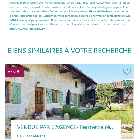
PLACYR IMMO pour gérer votre demande de contact. Elles sont conservées pour la durée
nécessaire à la gestion de la relation client dans le respect des prescriptions légales applicables et
sont destinées à nos conseillers Conformément à la loi « informatique et libertés », vous pouvez
exercer votre droit d'accès aux données vous concernant et les faire rectifier en contactant PLACYR
IMMO contact@placyr-immo.fr. Nous vous informons de l'existence de la liste d'opposition au
démarchage téléphonique « Bloctel », sur laquelle vous pouvez vous inscrire ici :
https://www.bloctel.gouv.fr/
»
BIENS SIMILAIRES À VOTRE RECHERCHE
VENDU
VENDUE PAR L'AGENCE - Maison sur sous sol 3 Chs. - 71260 LA SALLE
71000 MACON