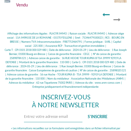
Vendu
Affichage des informations légales : PLACYR IMMO | Raison sociale : PLACYR IMMO | Adresse siège
social : 11A IMPASSE DE LA ROMAINE - 01570 FEILLENS | Siret : 75346479100023 | RCS : BOURG EN
BRESSE | Numero TVA Intracommunautaire : FR87753464791 | Forme juridique : SARL | Capital
social : 225 000 | Assurance RCP : Transaction et gestion immobilière |
Carte T : CPI 0101 2018 000 029 480 | Date de délivrance : 2024-05-29 | Lieu de délivrance : 1 Rue Joseph
Bernier, 01000 Bourg-en-Bresse | Caisse de garantie financière : CEGC. | N° de caisse de garantie :
25898TRA121 | Adresse caisse de garantie : 16 RUE HOCHE TOUR KUPKA B TSA 39999 92919 LA
DEFENSE | Montant de la garantie financière : 110 000 | Carte G : CPI 0101 2018 000 029 480 | Date de
délivrance : 2024-05-29 | Lieu de délivrance : 1 Rue Joseph Bernier, 01000 Bourg-en-Bresse | Caisse de
garantie financière : Caisse Européenne de garantie et caution | N° de caisse de garantie : 25898GES121
| Adresse caisse de garantie : 16 rue Hoche - TOUR KUPKA B - TSA 39999 - 92919 LA DEFENSE | Montant
de la garantie financière : 110 000 | Nom du médiateur : Association Nationale des Médiateurs (ANM) |
Adresse du médiateur : 62 rue Tiquetonne 75002 PARIS | Adresse du site :
www.anm-conso.com
|
Entreprise juridiquement et financièrement indépendante
INSCRIVEZ-VOUS
À NOTRE NEWSLETTER
S'INSCRIRE
« Les informations recueillies sur ce formulaire sont enregistrées dans un fichier informatisé par