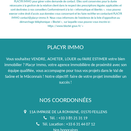
PLACYR IMMO pour gérer votre demande de contact. Elles sont conservées pour la durée
nécessaire à la gestion de la relation client dans le respect des prescriptions légales applicables et
sont destinées à nos conseillers Conformément à la loi « informatique et libertés », vous pouvez
exercer votre droit d'accès aux données vous concernant et les faire rectifier en contactant PLACYR
IMMO contact@placyr-immo.fr. Nous vous informons de l'existence de la liste d'opposition au
démarchage téléphonique « Bloctel », sur laquelle vous pouvez vous inscrire ici :
https://www.bloctel.gouv.fr/
»
PLACYR IMMO
Vous souhaitez VENDRE, ACHETER, LOUER ou FAIRE ESTIMER votre bien
immobilier ? Placyr Immo, votre agence immobilière de proximité avec son
équipe qualifiée, vous accompagne pour tous vos projets dans le Val de
Saône et le Mâconnais ! Notre objectif: faire de votre projet immobilier un
succès !
NOS COORDONNÉES
11A IMPASSE DE LA ROMAINE, 01570 FEILLENS
Tél. : +33 3 85 21 31 19
Tél. Location : +33 6 31 44 07 12
Nos honoraires