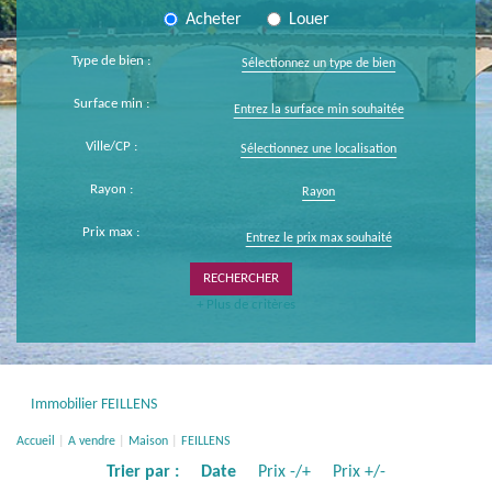
Acheter
Louer
Type de bien :
Sélectionnez un type de bien
Surface min :
Ville/CP :
Sélectionnez une localisation
Rayon :
Rayon
Prix max :
+ Plus de critères
Immobilier FEILLENS
Accueil
A vendre
Maison
FEILLENS
Trier par :
Date
Prix -/+
Prix +/-