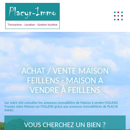
NOTRE DIFFÉRENCE
NOS MÉTIERS
BIENS DÉJÀ VENDUS
ACHAT / VENTE MAISON
REJOIGNEZ-NOUS !
FEILLENS - MAISON A
CONTACTEZ-NOUS !
VENDRE À FEILLENS
ACCÈS CLIENT
Sur notre site consultez les annonces immobilière de Maison à vendre FEILLENS.
FNAIM
Trouvez votre Maison sur FEILLENS grâce aux annonces immobilières de PLACYR
IMMO.
VOUS CHERCHEZ UN BIEN ?