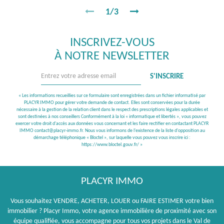
1/3
INSCRIVEZ-VOUS
À NOTRE NEWSLETTER
S'INSCRIRE
« Les informations recueillies sur ce formulaire sont enregistrées dans un fichier informatisé par
PLACYR IMMO pour gérer votre demande de contact. Elles sont conservées pour la durée
nécessaire à la gestion de la relation client dans le respect des prescriptions légales applicables et
sont destinées à nos conseillers Conformément à la loi « informatique et libertés », vous pouvez
exercer votre droit d'accès aux données vous concernant et les faire rectifier en contactant PLACYR
IMMO contact@placyr-immo.fr. Nous vous informons de l'existence de la liste d'opposition au
démarchage téléphonique « Bloctel », sur laquelle vous pouvez vous inscrire ici :
https://www.bloctel.gouv.fr/
»
PLACYR IMMO
Vous souhaitez VENDRE, ACHETER, LOUER ou FAIRE ESTIMER votre bien
immobilier ? Placyr Immo, votre agence immobilière de proximité avec son
équipe qualifiée, vous accompagne pour tous vos projets dans le Val de