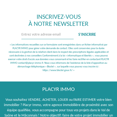
INSCRIVEZ-VOUS
À NOTRE NEWSLETTER
S'INSCRIRE
« Les informations recueillies sur ce formulaire sont enregistrées dans un fichier informatisé par
PLACYR IMMO pour gérer votre demande de contact. Elles sont conservées pour la durée
nécessaire à la gestion de la relation client dans le respect des prescriptions légales applicables et
sont destinées à nos conseillers Conformément à la loi « informatique et libertés », vous pouvez
exercer votre droit d'accès aux données vous concernant et les faire rectifier en contactant PLACYR
IMMO contact@placyr-immo.fr. Nous vous informons de l'existence de la liste d'opposition au
démarchage téléphonique « Bloctel », sur laquelle vous pouvez vous inscrire ici :
https://www.bloctel.gouv.fr/
»
PLACYR IMMO
Vous souhaitez VENDRE, ACHETER, LOUER ou FAIRE ESTIMER votre bien
immobilier ? Placyr Immo, votre agence immobilière de proximité avec son
équipe qualifiée, vous accompagne pour tous vos projets dans le Val de
Saône et le Mâconnais ! Notre objectif: faire de votre projet immobilier un