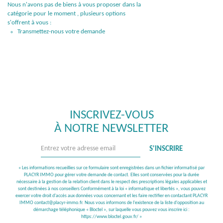
Nous n'avons pas de biens à vous proposer dans la
catégorie pour le moment , plusieurs options
s'offrent à vous :
Transmettez-nous votre demande
INSCRIVEZ-VOUS
À NOTRE NEWSLETTER
S'INSCRIRE
« Les informations recueillies sur ce formulaire sont enregistrées dans un fichier informatisé par
PLACYR IMMO pour gérer votre demande de contact. Elles sont conservées pour la durée
nécessaire à la gestion de la relation client dans le respect des prescriptions légales applicables et
sont destinées à nos conseillers Conformément à la loi « informatique et libertés », vous pouvez
exercer votre droit d'accès aux données vous concernant et les faire rectifier en contactant PLACYR
IMMO contact@placyr-immo.fr. Nous vous informons de l'existence de la liste d'opposition au
démarchage téléphonique « Bloctel », sur laquelle vous pouvez vous inscrire ici :
https://www.bloctel.gouv.fr/
»