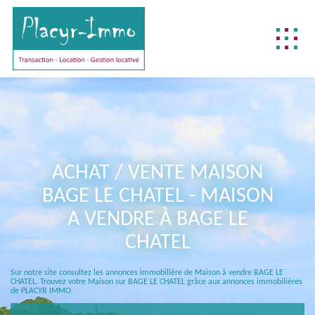
NOTRE DIFFÉRENCE
NOS MÉTIERS
BIENS DÉJÀ VENDUS
ACHAT / VENTE MAISON
REJOIGNEZ-NOUS !
BAGE LE CHATEL - MAISON
CONTACTEZ-NOUS !
A VENDRE À BAGE LE
ACCÈS CLIENT
CHATEL
FNAIM
Sur notre site consultez les annonces immobilière de Maison à vendre BAGE LE
CHATEL. Trouvez votre Maison sur BAGE LE CHATEL grâce aux annonces immobilières
de PLACYR IMMO.