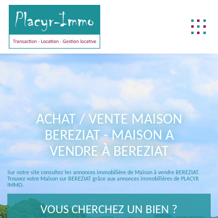
NOTRE DIFFÉRENCE
NOS MÉTIERS
BIENS DÉJÀ VENDUS
ACHAT / VENTE MAISON
REJOIGNEZ-NOUS !
BEREZIAT - MAISON A
CONTACTEZ-NOUS !
VENDRE À BEREZIAT
ACCÈS CLIENT
Sur notre site consultez les annonces immobilière de Maison à vendre BEREZIAT.
FNAIM
Trouvez votre Maison sur BEREZIAT grâce aux annonces immobilières de PLACYR
IMMO.
VOUS CHERCHEZ UN BIEN ?