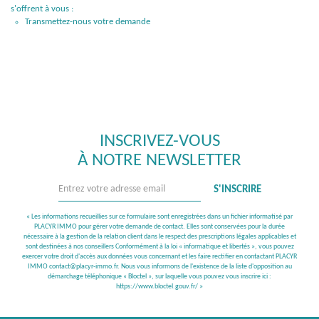
s'offrent à vous :
Transmettez-nous votre demande
INSCRIVEZ-VOUS
À NOTRE NEWSLETTER
S'INSCRIRE
« Les informations recueillies sur ce formulaire sont enregistrées dans un fichier informatisé par
PLACYR IMMO pour gérer votre demande de contact. Elles sont conservées pour la durée
nécessaire à la gestion de la relation client dans le respect des prescriptions légales applicables et
sont destinées à nos conseillers Conformément à la loi « informatique et libertés », vous pouvez
exercer votre droit d'accès aux données vous concernant et les faire rectifier en contactant PLACYR
IMMO contact@placyr-immo.fr. Nous vous informons de l'existence de la liste d'opposition au
démarchage téléphonique « Bloctel », sur laquelle vous pouvez vous inscrire ici :
https://www.bloctel.gouv.fr/
»