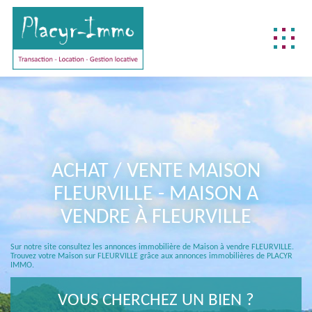
NOTRE DIFFÉRENCE
NOS MÉTIERS
BIENS DÉJÀ VENDUS
ACHAT / VENTE MAISON
REJOIGNEZ-NOUS !
FLEURVILLE - MAISON A
CONTACTEZ-NOUS !
VENDRE À FLEURVILLE
ACCÈS CLIENT
Sur notre site consultez les annonces immobilière de Maison à vendre FLEURVILLE.
FNAIM
Trouvez votre Maison sur FLEURVILLE grâce aux annonces immobilières de PLACYR
IMMO.
VOUS CHERCHEZ UN BIEN ?