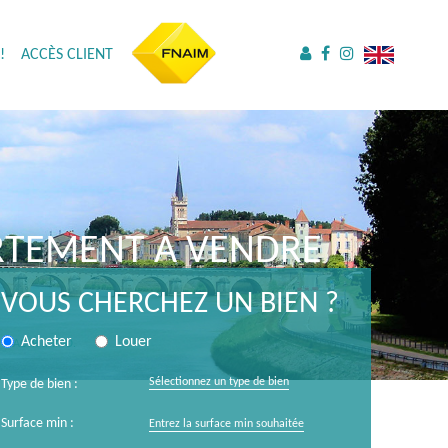
!
ACCÈS CLIENT
ARTEMENT A VENDRE
VOUS CHERCHEZ UN BIEN ?
Acheter
Louer
de PLACYR IMMO.
Sélectionnez un type de bien
Type de bien :
Surface min :