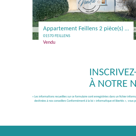
Appartement Feillens 2 pièce(s) 53.1 m2
01570 FEILLENS
Vendu
INSCRIVEZ
À NOTRE 
« Les informations recueillies sur ce formulaire sont enregistrées dans un fichier info
destinées à nos conseillers Conformément à la loi « informatique et libertés », vous