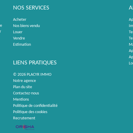
NOS SERVICES
A
Acheter
Ap
re
Nos biens vendu
Im
r
Louer
Te
Vendre
Te
Estimation
Ma
Ap
Ap
LIENS PRATIQUES
Lo
© 2026 PLACYR IMMO
Notre agence
Plan du site
Contactez-nous
Mentions
Politique de confidentialité
Politique des cookies
Recrutement