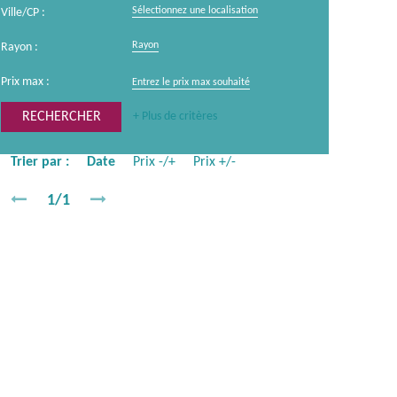
Sélectionnez une localisation
Ville/CP :
Rayon
Rayon :
Prix max :
+ Plus de critères
Trier par :
Date
Prix -/+
Prix +/-
1/1