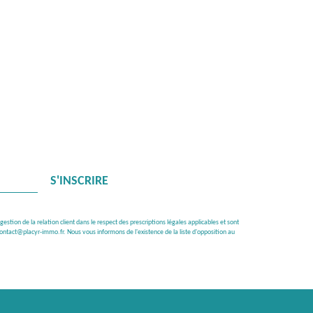
S'INSCRIRE
tion de la relation client dans le respect des prescriptions légales applicables et sont
ontact@placyr-immo.fr. Nous vous informons de l'existence de la liste d'opposition au