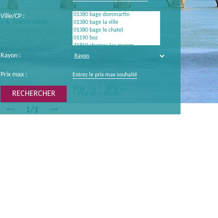
Ville/CP :
ères de PLACYR IMMO.
Rayon :
Prix max :
Trier par :
Date
Prix -/+
Prix +/-
+ Plus de critères
1/1