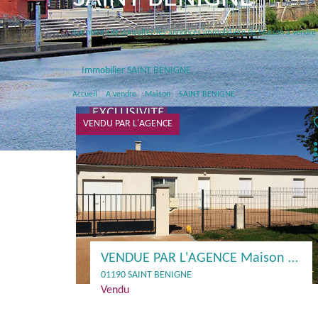
Sur notre site consultez les annonces immobilière de Maison à ven
Immobilier SAINT BENIGNE
Accueil
A vendre
Maison
SAINT BENIGNE
VENDU PAR L'AGENCE
VENDUE PAR L'AGENCE Maison de plain-pied avec quatre chambres à Saint Bénigne
01190 SAINT BENIGNE
Vendu