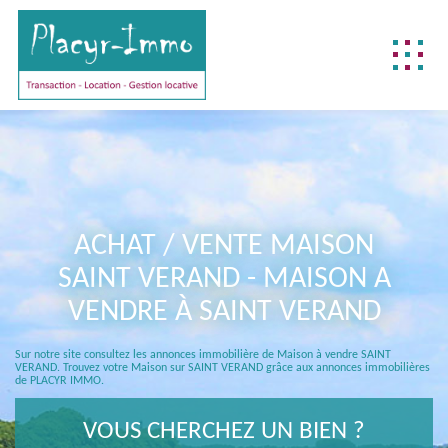
NOTRE DIFFÉRENCE
NOS MÉTIERS
BIENS DÉJÀ VENDUS
ACHAT / VENTE MAISON
REJOIGNEZ-NOUS !
SAINT VERAND - MAISON A
CONTACTEZ-NOUS !
VENDRE À SAINT VERAND
ACCÈS CLIENT
Sur notre site consultez les annonces immobilière de Maison à vendre SAINT
FNAIM
VERAND. Trouvez votre Maison sur SAINT VERAND grâce aux annonces immobilières
de PLACYR IMMO.
VOUS CHERCHEZ UN BIEN ?