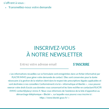
s'offrent à vous :
Transmettez-nous votre demande
INSCRIVEZ-VOUS
À NOTRE NEWSLETTER
S'INSCRIRE
« Les informations recueillies sur ce formulaire sont enregistrées dans un fichier informatisé par
PLACYR IMMO pour gérer votre demande de contact. Elles sont conservées pour la durée
nécessaire à la gestion de la relation client dans le respect des prescriptions légales applicables et
sont destinées à nos conseillers Conformément à la loi « informatique et libertés », vous pouvez
exercer votre droit d'accès aux données vous concernant et les faire rectifier en contactant PLACYR
IMMO contact@placyr-immo.fr. Nous vous informons de l'existence de la liste d'opposition au
démarchage téléphonique « Bloctel », sur laquelle vous pouvez vous inscrire ici :
https://www.bloctel.gouv.fr/
»