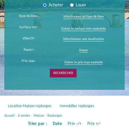
Acheter
Louer
Type de bien :
Sélectionnez un type de bien
Surface min :
Ville/CP :
Sélectionnez une localisation
Rayon :
Rayon
Prix max :
+ Plus de critères
Location Maison replonges
Immobilier replonges
Accueil
A vendre
Maison
Replonges
Trier par :
Date
Prix -/+
Prix +/-