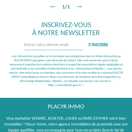
1/1
INSCRIVEZ-VOUS
À NOTRE NEWSLETTER
S'INSCRIRE
« Les informations recueillies sur ce formulaire sont enregistrées dans un fichier informatisé par
PLACYR IMMO pour gérer votre demande de contact. Elles sont conservées pour la durée
nécessaire à la gestion de la relation client dans le respect des prescriptions légales applicables et
sont destinées à nos conseillers Conformément à la loi « informatique et libertés », vous pouvez
exercer votre droit d'accès aux données vous concernant et les faire rectifier en contactant PLACYR
IMMO contact@placyr-immo.fr. Nous vous informons de l'existence de la liste d'opposition au
démarchage téléphonique « Bloctel », sur laquelle vous pouvez vous inscrire ici :
https://www.bloctel.gouv.fr/
»
PLACYR IMMO
Vous souhaitez VENDRE, ACHETER, LOUER ou FAIRE ESTIMER votre bien
immobilier ? Placyr Immo, votre agence immobilière de proximité avec son
équipe qualifiée, vous accompagne pour tous vos projets dans le Val de