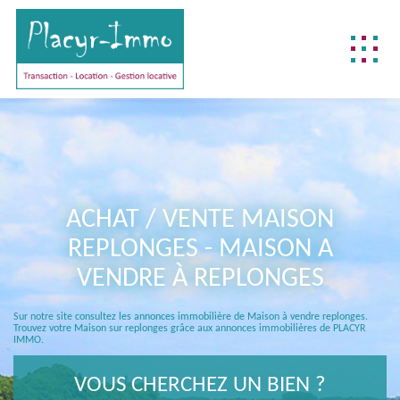
NOTRE DIFFÉRENCE
NOS MÉTIERS
BIENS DÉJÀ VENDUS
ACHAT / VENTE MAISON
REJOIGNEZ-NOUS !
REPLONGES - MAISON A
CONTACTEZ-NOUS !
VENDRE À REPLONGES
ACCÈS CLIENT
Sur notre site consultez les annonces immobilière de Maison à vendre replonges.
FNAIM
Trouvez votre Maison sur replonges grâce aux annonces immobilières de PLACYR
IMMO.
VOUS CHERCHEZ UN BIEN ?